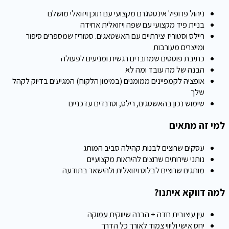
ניהול פרופיל אינסטגרם מקצועי עם תוכן ויזואלי מושלם
בניית פיד מקצועי עם שפה ויזואלית אחידה
ריילס וסטוריז יצירתיים עם האשטאגים. סטוריז שמספרים סיפור
ומייצרים מעורבות
כתיבת פוסטים שמחברים רגשית ומניעים לפעולה
הבנה של מה עובד ומה לא
אופציה לקמפיינים ממומנים (במימון הלקוח) המגיעים בדיוק לקהל
שלך
שימוש נכון בהאשטגים, רילס, וטרנדים עדכניים
למי זה מתאים
עסקים שרוצים לבנות קהילה סביב המותג
נותני שירותים שרוצים להיראות מקצועיים
מותגים שרוצים לבלוט ויזואלית ולהישאר בתודעה
למה דווקא איתנו?
עין עיצובית חדה + הבנה שיווקית עמוקה
יחס אישי וליווי צמוד לאורך כל הדרך