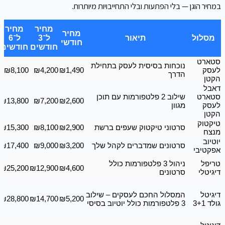
במחיר הוגן — בלי הפתעות ובלי התחייבויות מיותרות.
מחיר
מחיר
מחיר
מסלול
תיאור
ל־3
ל־6
חודשי
חודשים
חודשים
סטארט
נוכחות בסיסית לעסק בתחילת
לעסק
₪1,490
₪4,200
₪8,100
הדרך
הקטן
דאבל
סטארט
שילוב 2 פלטפורמות עם תוכן
₪13,800
₪7,200
₪2,600
לעסק
מגוון
הקטן
טיקטוק
סרטוני טיקטוק שעפים ברשת
₪2,900
₪8,100
₪15,300
מנצח
יוטיוב
סרטונים שמדברים לקהל שלך
₪3,200
₪9,000
₪17,400
אפקטיבי
טריפל
ניהול 3 פלטפורמות כולל
₪25,200
₪12,900
₪4,600
דיגיטלי
סרטונים
דיגיטל
המסלול החכם לעסקים – שילוב
₪28,800
₪14,700
₪5,200
גולד 3+1
3 פלטפורמות כולל יוטיוב בסיסי