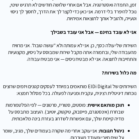
זמן, התמדה ואסטרטגיה. אבל אם אחרי שלושה חודשים לא תרגיש שינוי,
נוכל להיפרד בלי דרמה. אני כאן כדי לקצר לך את הדרך, לחסוך לך ניסוי
וטעייה, ולהוביל אותך לתוצאות אמיתיות.
אני לא עובד בחינם — אבל אני עובד בשבילך
השירות שלי עולה כסף, כן. אני לא עמותה ולא "עושה טובה". אני מרוויח
מהעבודה שלי, ובתמורה אתה מקבל שירות שמבוסס על ניסיון, מקצועיות
והתחייבות לתוצאה. אני לא מבטיח ניסים — אני מבטיח עבודה.
מה כלול בשירות?
השירותים של ElDi Digital מותאמים במיוחד לעסקים קטנים ויזמים שרוצים
נוכחות דיגיטלית רצינית, עקבית ומניעה לפעולה. בכל מסלול תמצא:
תוכן מותאם אישית
: פוסטים, סטוריז, סרטונים — לפי הפלטפורמות
שבחרת (אינסטגרם, פייסבוק, טיקטוק, יוטיוב). העיצוב מתבסס על
מדיה קיימת שלך, עם אפשרות לשדרוג בעזרת בינה מלאכותית.
ניהול תגובות
: אני עוקב אחרי מה שקורה בעמודים שלך, מגיב, שומר
על שיח חיובי ומעודד מעורבות.