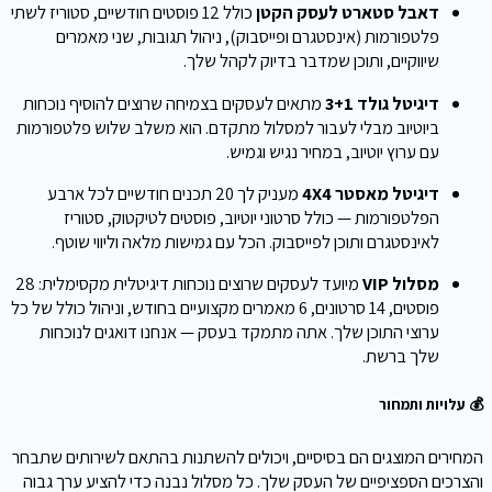
דאבל סטארט לעסק הקטן
כולל 12 פוסטים חודשיים, סטוריז לשתי
פלטפורמות (אינסטגרם ופייסבוק), ניהול תגובות, שני מאמרים
שיווקיים, ותוכן שמדבר בדיוק לקהל שלך.
דיגיטל גולד 3+1
מתאים לעסקים בצמיחה שרוצים להוסיף נוכחות
ביוטיוב מבלי לעבור למסלול מתקדם. הוא משלב שלוש פלטפורמות
עם ערוץ יוטיוב, במחיר נגיש וגמיש.
דיגיטל מאסטר 4X4
מעניק לך 20 תכנים חודשיים לכל ארבע
הפלטפורמות — כולל סרטוני יוטיוב, פוסטים לטיקטוק, סטוריז
לאינסטגרם ותוכן לפייסבוק. הכל עם גמישות מלאה וליווי שוטף.
מסלול VIP
מיועד לעסקים שרוצים נוכחות דיגיטלית מקסימלית: 28
פוסטים, 14 סרטונים, 6 מאמרים מקצועיים בחודש, וניהול כולל של כל
ערוצי התוכן שלך. אתה מתמקד בעסק — אנחנו דואגים לנוכחות
שלך ברשת.
💰 עלויות ותמחור
המחירים המוצגים הם בסיסיים, ויכולים להשתנות בהתאם לשירותים שתבחר
והצרכים הספציפיים של העסק שלך. כל מסלול נבנה כדי להציע ערך גבוה