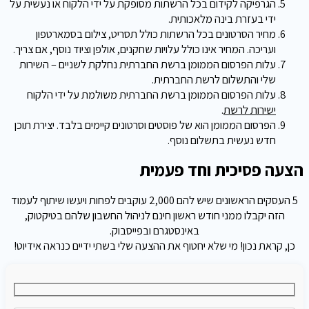
הגרפיקה לקידום בכל הרשתות מסופקת על ידי הלקוח או נעשית על
ידי בעזרת בינה מלאכותית.
מחיר הסרטונים בכל הרשתות כולל תסריט, צילום בסמארטפון
ועריכה. המחיר אינו כולל עלויות שחקנים, אולפן וציוד נוסף, אם צריך.
עלות הפרסום הממומן ברשת החברתית נחלקת לשניים – השירות
שלי והתשלום לרשת החברתית.
עלות הפרסום הממומן ברשת החברתית משולמת על ידי הלקוח
ישירות לרשת
.
הפרסום הממומן הוא של פוסטים וסרטונים קיימים בלבד. יצירת תוכן
חדש נעשית בתשלום נוסף.
הצעה פסיכית וחד פעמית
5 העסקים הראשונים שיש להם 2,000 עוקבים לפחות ויעשו שיתוף לעמוד
הזה יקבלו ממני חודש ראשון חינם לניהול החשבון שלהם בטיקטוק,
באינסטגרם ובפייסבוק.
כן, קראת נכון! מי שלא יחטוף את ההצעה שלי בשתי ידיים כנראה אידיוט!